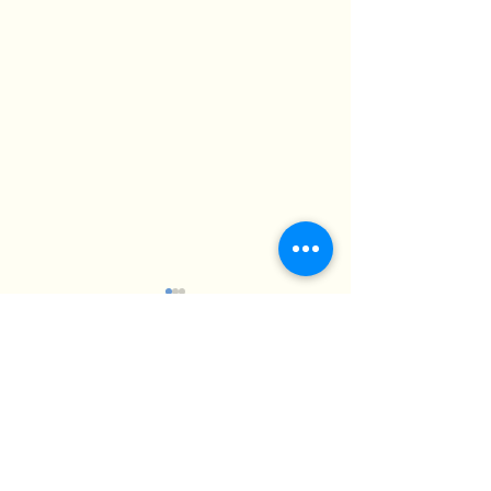
Comments
Write a comment...
ผลไม้ที่สุนัขห้ามกิน และความ
แมวส่งเสียงร้องไม