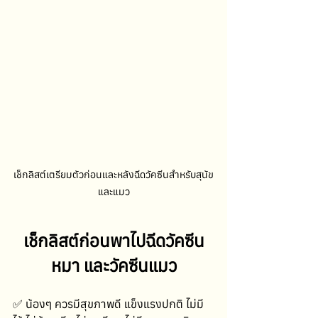
เช็กลิสต์เตรียมตัวก่อนและหลังฉีดวัคซีนสำหรับสุนัข
และแมว
เช็กลิสต์ก่อนพาไปฉีดวัคซีน
หมา และวัคซีนแมว
✅ น้องๆ ควรมีสุขภาพดี แข็งแรงปกติ ไม่มี