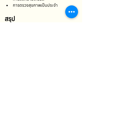
การตรวจสุขภาพเป็นประจำ
สรุป
FIP แมว
 หรือโรคเยื่อบุช่องท้องอักเสบใน
แมว เป็นโรคที่เกิดจากการกลายพันธุ์ของ
ไวรัสโคโรนาในแมว ซึ่งสามารถส่งผลต่อ
หลายระบบในร่างกาย แม้ว่าจะเป็นโรคที่มี
ความรุนแรง แต่ถ้าได้รับการรักษาอย่าง
เหมาะสม จะช่วยให้อาการของแมวดีขึ้นได้
เจ้าของแมวควรสังเกตอาการผิดปกติ เช่น 
ซึม เบื่ออาหาร หอบหายใจ น้ำหนักลด หรือ
ท้องบวม หากพบความผิดปกติควรพาแมวไป
พบสัตวแพทย์โดยเร็ว
การดูแลสุขภาพแมวอย่างเหมาะสม การ
รักษาความสะอาดของสภาพแวดล้อม และ