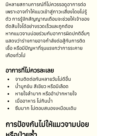
มีหลายสถานการณ์ที่ไม่ควรรอดูอาการต่อ 
เพราะอาจทำให้แมวเข้าสู่ภาวะเสี่ยงโดยไม่รู้
ตัว การรู้จักสัญญาณเตือนจะช่วยให้เจ้าของ
ตัดสินใจได้อย่างรวดเร็วและถูกต้อง
หากแมวจามบ่อยร่วมกับอาการผิดปกติอื่นๆ 
แสดงว่าร่างกายอาจกำลังต่อสู้กับการติด
เชื้อ หรือมีปัญหาที่รุนแรงกว่าการระคาย
เคืองทั่วไป
อาการที่ไม่ควรละเลย
จามติดต่อกันหลายวันไม่ดีขึ้น
น้ำมูกข้น สีเขียว หรือมีเลือด
หายใจลำบาก หรืออ้าปากหายใจ
เบื่ออาหาร ไม่กินน้ำ
ซึมมาก ไม่ตอบสนองเหมือนเดิม
การป้องกันไม่ให้แมวจามบ่อย
หรือป่วยซ้ำ