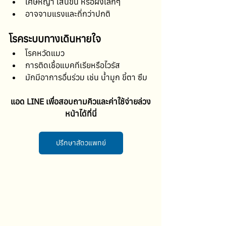
เศษหญ้า เส้นขน หรือผงเล็กๆ
อาจจามแรงและถี่กว่าปกติ
โรคระบบทางเดินหายใจ
โรคหวัดแมว
การติดเชื้อแบคทีเรียหรือไวรัส
มักมีอาการอื่นร่วม เช่น น้ำมูก ขี้ตา ซึม
แอด LINE เพื่อสอบถามคิวและค่าใช้จ่ายล่วง
หน้าได้ที่นี่
ปรึกษาสัตวแพทย์