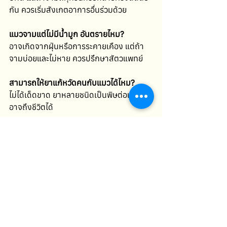
กัน ควรเริ่มสังเกตอาการอื่นร่วมด้วย
แมวจามแต่ไม่มีน้ำมูก อันตรายไหม?
อาจเกิดจากฝุ่นหรือการระคายเคือง แต่ถ้า
จามบ่อยและไม่หาย ควรปรึกษาสัตวแพทย์
สามารถให้ยาแก้หวัดคนกับแมวได้ไหม?
ไม่ได้เด็ดขาด ยาหลายชนิดเป็นพิษต่อแมวและ
อาจถึงชีวิตได้
ลูกแมวจามบ่อยอันตรายกว่าแมวโตไหม?
ใช่ ลูกแมวมีภูมิคุ้มกันต่ำ เสี่ยงต่อภาวะ
แทรกซ้อนได้ง่ายกว่า
สรุป: แมวจามบ่อย อย่ามองว่า
เป็นเรื่องเล็ก