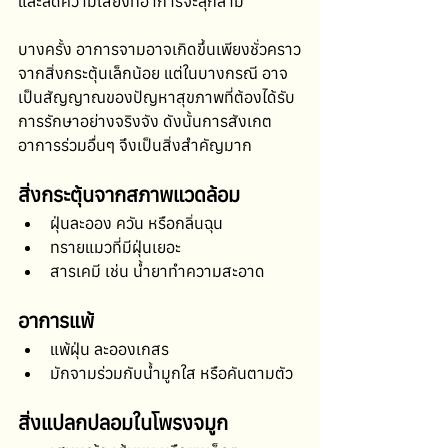
และลดความเสี่ยงที่อาการจะลุกลาม
บางครั้ง อาการจามอาจเกิดขึ้นเพียงชั่วคราว
จากสิ่งกระตุ้นเล็กน้อย แต่ในบางกรณี อาจ
เป็นสัญญาณของปัญหาสุขภาพที่ต้องได้รับ
การรักษาอย่างจริงจัง ดังนั้นการสังเกต
อาการร่วมอื่นๆ จึงเป็นสิ่งสำคัญมาก
สิ่งกระตุ้นจากสภาพแวดล้อม
ฝุ่นละออง ควัน หรือกลิ่นฉุน
ทรายแมวที่มีฝุ่นเยอะ
สารเคมี เช่น น้ำยาทำความสะอาด
อาการแพ้
แพ้ฝุ่น ละอองเกสร 
มักจามร่วมกับน้ำมูกใส หรือคันตามตัว
สิ่งแปลกปลอมในโพรงจมูก