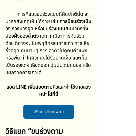
	การที่แมวขนร่วงแบบที่ผิดปกตินั้น สา
มารถสังเกตุเห็นได้ง่าย เช่น 
การมีขนร่วงเป็น
วง
ร่วงบางจุด หรือขนร่วงเเบบสมมาตรทั้ง
สองฝั่งของลำตัว
 เเต่หากมีอาการคันร่วม
ด้วย ก็อาจจะเห็นพฤติกรรมการเกา การเลีย
ย้ำที่จุดเดิมนานๆ การเอาตัวไปถูกับกำแพง
หรือพื้น ทำให้ผิวหนังได้รับบาดเจ็บ และเห็น
เป็นรอยแดง เลือดออก ตุ่มนูน ตุ่มหนอง หรือ
แผลจากการเกาได้ 
แอด LINE เพื่อสอบถามคิวและค่าใช้จ่ายล่วง
หน้าได้ที่นี่
ปรึกษาสัตวแพทย์
วิธีแยก “ขนร่วงตาม