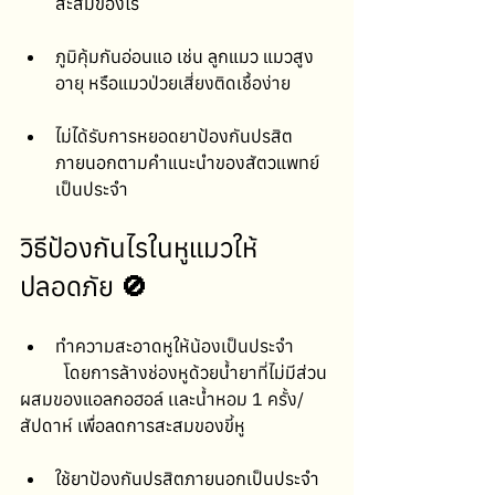
สะสมของไร
ภูมิคุ้มกันอ่อนแอ เช่น ลูกแมว แมวสูง
อายุ หรือแมวป่วยเสี่ยงติดเชื้อง่าย
ไม่ได้รับการหยอดยาป้องกันปรสิต
ภายนอกตามคำแนะนำของสัตวแพทย์
เป็นประจำ
วิธีป้องกันไรในหูแมวให้
ปลอดภัย 
🚫
ทำความสะอาดหูให้น้องเป็นประจำ
	โดยการล้างช่องหูด้วยน้ำยาที่ไม่มีส่วน
ผสมของแอลกอฮอล์ เเละน้ำหอม 1 ครั้ง/
สัปดาห์ เพื่อลดการสะสมของขี้หู
ใช้ยาป้องกันปรสิตภายนอกเป็นประจำ