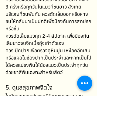
3 ครั้งหรือทุกวันในแมวที่ขนยาว สังเกต
บริเวณที่ขนพันกัน ควรตัดเล็มออกหรือสาง
ขนให้กลับมาเป็นปกติเพื่อป้องกันการสกปรก
หรือชื้น 
ควรตัดเล็บแมวทุก 2-4 สัปดาห์ เพื่อป้องกัน
เล็บยาวจนจิกเนื้ออุ้งเท้าตัวเอง 
ควรเปิดปากเพื่อตรวจดูหินปูน เหงือกอักเสบ
หรือแผลในช่องปากเป็นประจำและหากเป็นไป
ได้ควรแปรงฟันให้น้องแมวเป็นประจำทุกวัน
ด้วยยาสีฟันเฉพาะสำหรับสัตว์  
5. ดูแลสุขภาพจิตใจ
ในน้องแมวสูงวัยอาจมีปัญหาภาวะสมอง
เสื่อมในแมวได้เพื่อลดความเสี่ยงผู้ปกครอง
ควรหากิจกรรมเพื่อกระตุ้นสมอง เช่น การใช้
ของเล่นแบบ Puzzle feeder เพื่อกระตุ้นการ
คิดก่อนที่จะได้กินอาหารหรือขนม หลีกเลี่ยง
การเคลื่อนย้ายบริเวณที่เป็นอาณาเขตของ