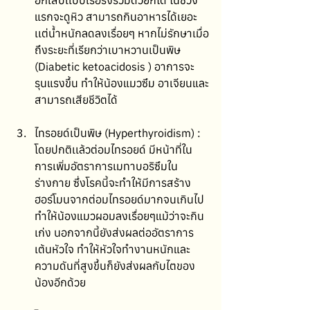
อักเสบเเบบเรื้อรังร่วมด้วยก็ได้ ในช่วง
แรกจะดูหิว สามารถกินอาหารได้เยอะ
เเต่น้ำหนักลดลงเรื่อยๆ หากไม่รักษาเมื่อ
ถึงระยะที่เรียกว่าเบาหวานเป็นพิษ 
(Diabetic ketoacidosis ) อาการจะ
รุนแรงขึ้น ทำให้น้องแมวซึม อาเจียนและ
สามารถเสียชีวิตได้
ไทรอยด์เป็นพิษ (Hyperthyroidism) : 
โดยปกติเเล้วต่อมไทรอยด์ มีหน้าที่ใน
การเพิ่มอัตราการเมทาบอริซึมใน
ร่างกาย ซึ่งโรคนี้จะทำให้มีการสร้าง
ฮอร์โมนจากต่อมไทรอยด์มากจนเกินไป
ทำให้น้องแมวผอมลงเรื่อยๆแม้ว่าจะกิน
เก่ง นอกจากนี้ยังส่งผลต่ออัตราการ
เต้นหัวใจ ทำให้หัวใจทำงานหนักและ
ความดันที่สูงขึ้นก็ยังส่งผลกับไตของ
น้องอีกด้วย