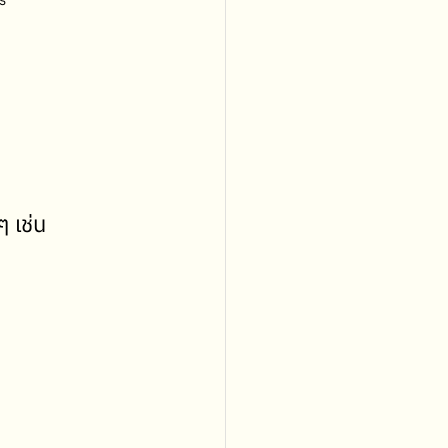
ร
 เช่น