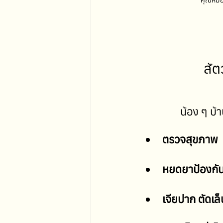
คุณหมอน
สัต
น้อง ๆ บ้
ตรวจสุขภาพ
หยดยาป้องกัน
เจียปาก ตัดเล็