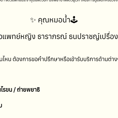
้ำ สัตวแพทย์ประจำศูนย์สัตว์ปีก โรงพยาบาลสัตว์ยูเว็ท ให้บริการดูแลนกครบวงจ
✨ คุณหมอน้ำ🕹️
วแพทย์หญิง ธาราภรณ์ ธนปราชญ์เปรื่อง
านไหน ต้องการขอคำปรึกษาหรือเข้ารับบริการด้านต่างๆ
ไรขน / ถ่ายพยาธิ
บ