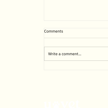
Comments
Write a comment...
พยาธิเม็ดเลือดในสุนัข ภัยเงียบที่
คนรักสุนัขต้องรู้ วิธีสังเกต รักษา
และป้องกันให้ทันเวลา