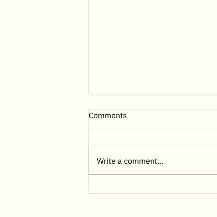
Comments
Write a comment...
พยาธิเม็ดเลือดในสุนัข ภัยเงียบที่
คนรักสุนัขต้องรู้ วิธีสังเกต รักษา
และป้องกันให้ทันเวลา