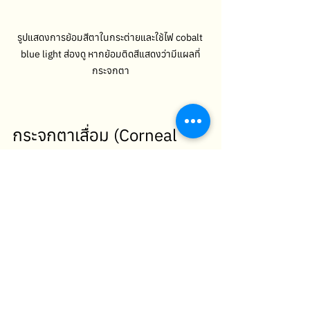
รูปแสดงการย้อมสีตาในกระต่ายและใช้ไฟ cobalt 
blue light ส่องดู หากย้อมติดสีแสดงว่ามีแผลที่
กระจกตา
กระจกตาเสื่อม (Corneal 
dystrophy)
	มีการสะสมของ Cholesterol หรือ 
Lipid crystal ในกระจกตา มีสาเหตุจากสาย
พันธุ์โน้มนำ ได้แก่ American Dutch 
belted rabbit, Watanabe rabbit หรือการ
กินอาหารที่มีไขมันสูง โดยโรคนี้มักเกิดกับตา
ทั้งสองข้างเหมือนกัน และไม่ทำให้สูญเสีย
การมองเห็น