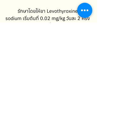
	รักษาโดยให้ยา Levothyroxine 
sodium เริ่มต้นที่ 0.02 mg/kg วันละ 2 ครั้ง 
ให้กินยาตอนท้องว่างเพื่อเพิ่มการดูดซึม ใน
กรณีที่สุนัขอ้วนมาก ควรคำนวณขนาดยา
จาก lean body weight แทน จากนั้น 4 
สัปดาห์หลังเริ่มยาหรือมีอาการผิดปกติจาก
การได้รับยาเกินขนาด (Hyperthyroidism) 
ให้ตรวจระดับ TT4 โดยเก็บเลือดหลังได้รับยา
รอบเช้า 4-6 ชั่วโมง ซึ่งเป้าหมาย
คือระดับ 
TT4 อยู่ในครึ่งบนของช่วงอ้างอิงหรือ สูง
กว่าช่วงอ้างอิงเล็กน้อย 
การปรับรูปแบบการให้ยา
	เมื่อควบคุมอาการได้ดีแล้ว ให้ยา วันละ 
2 ครั้ง สามารถให้ต่อไปได้ตลอดชีวิตพร้อม
การตรวจติดตามค่า TT4 ทุก 6–12 เดือน