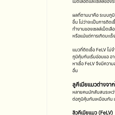
เม็ดเลือดและเซลล์ของระ
ผลที่ตามมาคือ ระบบภูมิ
ขึ้น ไม่ว่าจะเป็นการติ
ทำงานของเซลล์เม็ดเลือ
หรือแม้แต่การเกิดมะเร
แมวที่ติดเชื้อ FeLV ไม
ภูมิคุ้มกันเริ่มอ่อนแ
หาเชื้อ FeLV จึงมีความ
อื่น
ลูคีเมียแมวต่างจา
หลายคนมักสับสนระหว่
ต่อภูมิคุ้มกันเหมือนกั
ลิวคีเมียแมว (FeLV)