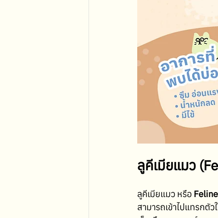
ลูคีเมียแมว (F
ลูคีเมียแมว หรือ 
Felin
สามารถเข้าไปแทรกตัวในเ