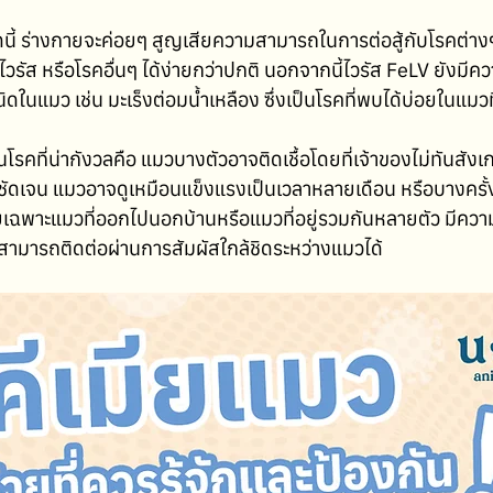
นิดนี้ ร่างกายจะค่อยๆ สูญเสียความสามารถในการต่อสู้กับโรคต่าง
ไวรัส หรือโรคอื่นๆ ได้ง่ายกว่าปกติ นอกจากนี้ไวรัส FeLV ยังมีคว
ในแมว เช่น มะเร็งต่อมน้ำเหลือง ซึ่งเป็นโรคที่พบได้บ่อยในแมวที่ต
เป็นโรคที่น่ากังวลคือ แมวบางตัวอาจติดเชื้อโดยที่เจ้าของไม่ทันสัง
เจน แมวอาจดูเหมือนแข็งแรงเป็นเวลาหลายเดือน หรือบางครั้งน
เฉพาะแมวที่ออกไปนอกบ้านหรือแมวที่อยู่รวมกันหลายตัว มีความ
ัสสามารถติดต่อผ่านการสัมผัสใกล้ชิดระหว่างแมวได้