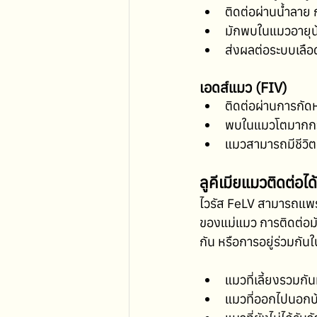
ติดต่อผ่านน้ำลาย
มักพบในแมวอายุน
ส่งผลต่อระบบเลือ
เอดส์แมว (FIV)
ติดต่อผ่านการกัด
พบในแมวโตมากกว
แมวสามารถมีชีวิตอ
ลูคีเมียแมวติดต่อได
ไวรัส FeLV สามารถแพร่
ของแม่แมว การติดต่อมัก
กัน หรือการอยู่ร่วมกันใ
แมวที่เลี้ยงรวมกั
แมวที่ออกไปนอกบ