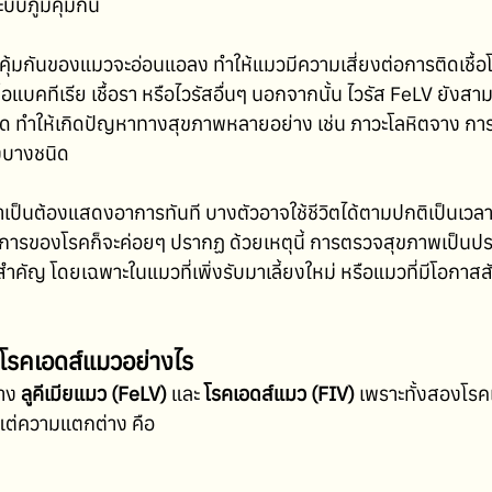
บบภูมิคุ้มกัน
คุ้มกันของแมวจะอ่อนแอลง ทำให้แมวมีความเสี่ยงต่อการติดเชื้อโ
ดเชื้อแบคทีเรีย เชื้อรา หรือไวรัสอื่นๆ นอกจากนั้น ไวรัส FeLV ยั
ด ทำให้เกิดปัญหาทางสุขภาพหลายอย่าง เช่น ภาวะโลหิตจาง การติดเ
็งบางชนิด
่จำเป็นต้องแสดงอาการทันที บางตัวอาจใช้ชีวิตได้ตามปกติเป็นเวลา
อ อาการของโรคก็จะค่อยๆ ปรากฏ ด้วยเหตุนี้ การตรวจสุขภาพเป็
สำคัญ โดยเฉพาะในแมวที่เพิ่งรับมาเลี้ยงใหม่ หรือแมวที่มีโอกาส
กโรคเอดส์แมวอย่างไร
าง 
ลูคีเมียแมว (FeLV)
 และ 
โรคเอดส์แมว (FIV)
 เพราะทั้งสองโรคเ
น แต่ความแตกต่าง คือ