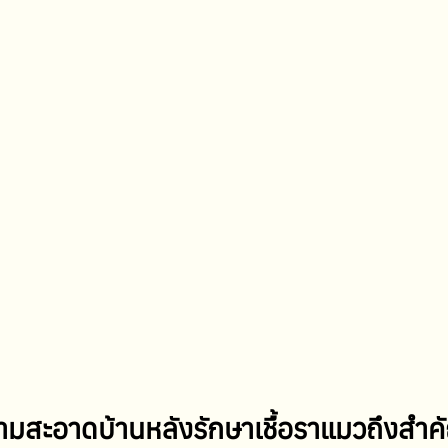
มสะอาดบ้านหลังรักษาเชื้อราแมวถึงสำค