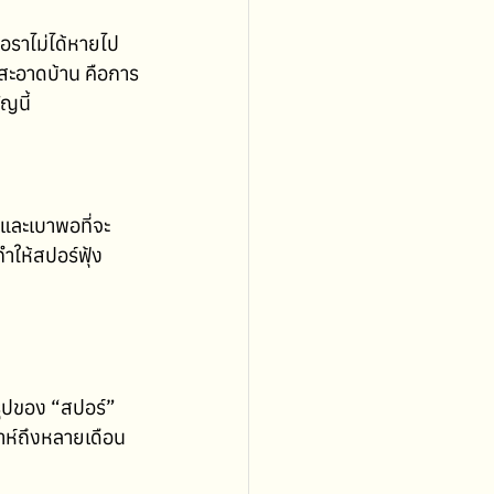
อราไม่ได้หายไป
สะอาดบ้าน คือการ
ญนี้
 และเบาพอที่จะ
ให้สปอร์ฟุ้ง
รูปของ “สปอร์” 
ห์ถึงหลายเดือน 