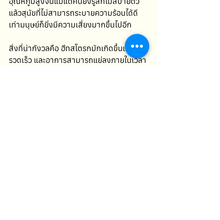
อุณหภูมิสูงจนแม้แต่คนยังรู้สึกไม่สบายตัว 
แล้วสุนัขที่ไม่สามารถระบายความร้อนได้ดี
เท่ามนุษย์ก็ยิ่งมีความเสี่ยงมากขึ้นไปอีก
สิ่งที่น่ากังวลคือ ฮีทสโตรกมักเกิดขึ้นแบบ
รวดเร็ว และอาการสามารถแย่ลงภายในเวลา
ไม่นาน จากแค่หอบแรง อาจกลายเป็นหมด
สติหรืออวัยวะล้มเหลวได้โดยที่เจ้าของตั้งตัว
ไม่ทัน ดังนั้นการรู้จัก “อาการเตือน” ตั้งแต่
ระยะแรกจึงสำคัญมาก เพราะเป็นจุดที่เรายัง
สามารถช่วยเหลือได้ทัน
นอกจากการสังเกตอาการแล้ว การป้องกันก็
เป็นหัวใจสำคัญที่ช่วยลดความเสี่ยงได้ดีที่สุด 
ไม่ว่าจะเป็นการหลีกเลี่ยงการพาสุนัขออก
แดดช่วงอากาศร้อนจัด การเตรียมน้ำสะอาด
ให้เพียงพอ การจัดพื้นที่ให้อากาศถ่ายเท หรือ
แม้แต่การใส่ใจรายละเอียดเล็กๆ อย่างพื้น
ทางเดินที่อาจร้อนเกินไป สิ่งเหล่านี้ล้วนช่วย