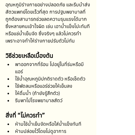
อุณหภูมิร่างกายอย่างปลอดภัย และรีบนำส่ง
สัตวแพทย์โดยเร็วที่สุด การปฐมพยาบาลที่
ถูกต้องสามารถช่วยลดความรุนแรงได้มาก 
ซึ่งหลายคนเข้าใจผิด เช่น เอาน้ำแข็งโปะทันที 
หรือแช่น้ำเย็นจัด ซึ่งจริงๆ แล้วไม่ควรทำ 
เพราะอาจทำให้ร่างกายปรับตัวไม่ทัน
วิธีช่วยเหลือเบื้องต้น
พาออกจากที่ร้อน ไปอยู่ในที่ร่มหรือมี
แอร์
ใช้น้ำอุณหภูมิปกติราดตัว หรือเช็ดตัว
ใช้พัดลมหรือแอร์ช่วยให้เย็นลง
ให้ดื่มน้ำ (ถ้ายังรู้สึกตัว)
รีบพาไปโรงพยาบาลสัตว์
สิ่งที่ “ไม่ควรทำ”
ห้ามใช้น้ำเย็นจัดหรือใส่น้ำแข็งทันที
ห้ามปล่อยไว้โดยไม่ดูอาการ