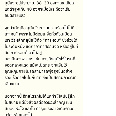
สุนัขจะอยู่ประมาณ 38–39 องศาเซลเซียส 
แต่ถ้าสูงเกิน 40 องศาเมื่อไหร่ ถือว่าเริ่ม
อันตรายแล้ว
จุดสำคัญคือ สุนัข “ระบายความร้อนได้ไม่ดี
เท่าคน” เพราะไม่มีต่อมเหงื่อทั่วตัวเหมือน
เรา วิธีหลักที่สุนัขใช้คือ “การหอบ” ซึ่งช่วยได้
ในระดับหนึ่ง แต่ถ้าอากาศร้อนจัด หรืออยู่ในที่
อับ การหอบก็เอาไม่อยู่
ลองนึกภาพง่ายๆ เช่น การทิ้งสุนัขไว้ในรถที่
จอดกลางแดด แม้จะเปิดกระจกแง้มไว้ 
อุณหภูมิภายในรถสามารถพุ่งสูงขึ้นอย่าง
รวดเร็วภายในไม่กี่นาที ซึ่งเป็นสถานการณ์ที่
เสี่ยงมาก
นอกจากนี้ ฮีทสโตรกไม่ได้แค่ทำให้สุนัขรู้สึก
ไม่สบาย แต่ยังส่งผลต่ออวัยวะสำคัญ เช่น 
สมอง หัวใจ และไต ถ้ารุนแรงอาจเกิดภาวะ
อวัยวะล้มเหลวได้