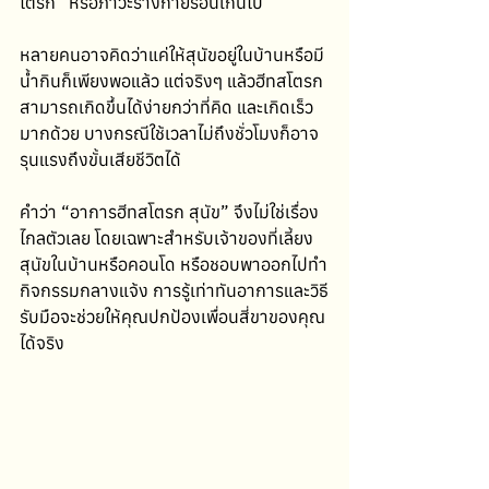
โตรก” หรือภาวะร่างกายร้อนเกินไป
หลายคนอาจคิดว่าแค่ให้สุนัขอยู่ในบ้านหรือมี
น้ำกินก็เพียงพอแล้ว แต่จริงๆ แล้วฮีทสโตรก
สามารถเกิดขึ้นได้ง่ายกว่าที่คิด และเกิดเร็ว
มากด้วย บางกรณีใช้เวลาไม่ถึงชั่วโมงก็อาจ
รุนแรงถึงขั้นเสียชีวิตได้
คำว่า “อาการฮีทสโตรก สุนัข” จึงไม่ใช่เรื่อง
ไกลตัวเลย โดยเฉพาะสำหรับเจ้าของที่เลี้ยง
สุนัขในบ้านหรือคอนโด หรือชอบพาออกไปทำ
กิจกรรมกลางแจ้ง การรู้เท่าทันอาการและวิธี
รับมือจะช่วยให้คุณปกป้องเพื่อนสี่ขาของคุณ
ได้จริง