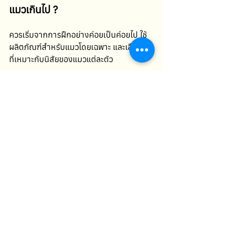
แมวเกินไป ?
ควรเริ่มจากการฝึกอย่างค่อยเป็นค่อยไป ใช้
ผลิตภัณฑ์สำหรับแมวโดยเฉพาะ และเลือกวิธี
ที่เหมาะกับนิสัยของแมวแต่ละตัว
บทสรุป 
แมวปากเหม็นอาจดูเหมือนเป็นเรื่องเล็กน้อย
ในสายตาเจ้าของหลายคน แต่ในความเป็น
จริงแล้ว กลิ่นปากคือหนึ่งในสัญญาณ
สุขภาพที่สำคัญที่สุดของแมว เพราะสามารถ
บอกถึงปัญหาได้ตั้งแต่ระดับพื้นฐานอย่าง
คราบฟันและเหงือกอักเสบ ไปจนถึงโรค
ภายในที่อาจรุนแรง เช่น โรคไต 
การสังเกตกลิ่นปากของแมวอย่างสม่ำเสมอ
จึงเป็นเรื่องที่ไม่ควรมองข้าม หากเริ่มรู้สึกว่า