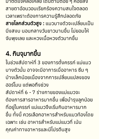
มาติดแจคลอเคลีย เดินตามต้อย ๆ คอยส่ง
สายตาอ้อนวอนเรียกร้องความสนใจตลอด
เวลาเพราะต้องการความรู้สึกปลอดภัย
สายโลกส่วนตัวสูง :
 แมวบางตัวจะเปลี่ยนเป็น
นิ่งสงบ นอนกลางวันยาวนานขึ้น ไม่ยอมให้
จับพุงเลย และหวงเนื้อหวงตัวมากขึ้น
4. กินจุมากขึ้น
ในช่วงสัปดาห์ที่ 3 ของการตั้งครรภ์ แม่แมว
บางตัวนั้น อาจจะมีอาการเบื่ออาหาร ซึม ๆ 
บ้างเล็กน้อยเนื่องจากการเปลี่ยนแปลงของ
ฮอร์โมน แต่พอถึงช่วง
สัปดาห์ที่ 6 - 7 ร่างกายของแม่แมวจะ
ต้องการสารอาหารมากขึ้น เพื่อบำรุงลูกน้อย
ที่อยู่ในครรภ์ แม่แมวจึงเริ่มกินอาหารมาก
ขึ้น ทั้งนี้ ควรเลือกอาหารสำหรับแมวท้องโดย
เฉพาะ เช่น อาหารสำหรับแม่แมวที่ เน้น
คุณค่าทางอาหารและมีโปรตีนสูง