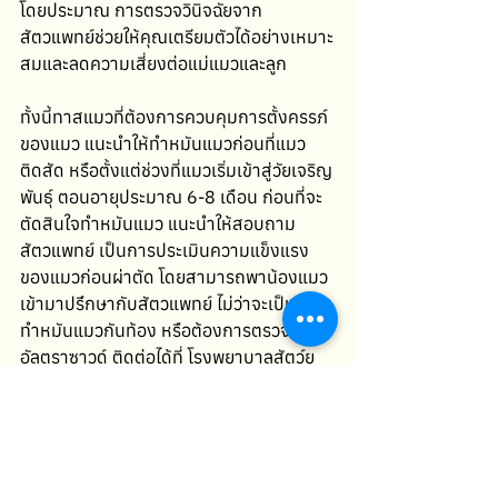
โดยประมาณ การตรวจวินิจฉัยจาก
สัตวแพทย์ช่วยให้คุณเตรียมตัวได้อย่างเหมาะ
สมและลดความเสี่ยงต่อแม่แมวและลูก
ทั้งนี้ทาสแมวที่ต้องการควบคุมการตั้งครรภ์
ของแมว แนะนำให้ทำหมันแมวก่อนที่แมว
ติดสัด หรือตั้งแต่ช่วงที่แมวเริ่มเข้าสู่วัยเจริญ
พันธุ์ ตอนอายุประมาณ 6-8 เดือน ก่อนที่จะ
ตัดสินใจทำหมันแมว แนะนำให้สอบถาม
สัตวแพทย์ เป็นการประเมินความแข็งแรง
ของแมวก่อนผ่าตัด โดยสามารถพาน้องแมว
เข้ามาปรึกษากับสัตวแพทย์ ไม่ว่าจะเป็น การ
ทำหมันแมวกันท้อง หรือต้องการตรวจ
อัลตราซาวด์ ติดต่อได้ที่ โรงพยาบาลสัตว์ยู
เว็ท พร้อมให้บริการรักษาสัตว์เลี้ยงทั่วไปและ
สัตว์ Exotic อย่างมีมาตรฐาน และครอบคลุม
ทั้งการรักษาโรคทั่วไป โรคเฉพาะทาง และ
พร้อมดูแลกรณีเคสฉุกเฉินตลอด 24 ชั่วโมง