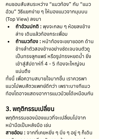
คนชอบสับสนระหว่าง “แมวท้อง” กับ “แมว
อ้วน” วิธีแยกง่าย ๆ ให้มองแมวจากมุมบน 
(Top View) ลงมา
ถ้าอ้วนปกติ :
 พุงจะกลม ๆ ห้อยลงข้าง
ล่าง เดินแล้วท้องกระเพื่อม
ถ้าแมวท้อง :
 หน้าท้องจะขยายออก ด้าน
ข้างลำตัวสองข้างอย่างชัดเจนจนตัวดู
เป็นทรงลูกแพร์ หรือรูปทรงหยดน้ำ ยิ่ง
เข้าสู่สัปดาห์ที่ 4 - 5 ท้องจะใหญ่จน
แน่นตึง
ทั้งนี้ เพื่อความสบายใจมากขึ้น เราควรพา
แมวไปพบสัตวแพทย์ดีกว่า เพราะบางทีแมว
ท้องโตอาจแสดงอาการแมวป่วยได้เหมือนกัน
3. พฤติกรรมเปลี่ยน
พฤติกรรมของน้องแมวที่จะเปลี่ยนไปจาก
หน้ามือเป็นหลังมือ เช่น
สายอ้อน :
 จากที่เคยหยิ่ง ๆ นิ่ง ๆ อยู่ ๆ ก็เดิน