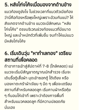
5. หลังโก่งโค้งเมื่อมองจากด้านข้าง
แมวท้องดูยังไง ในช่วงเวลาที่แมวตัวเมียท้อง 
ว่านี่คือท้องหรือพุงใหญ่เพราะอ้วนกันแน่? ให้
สังเกตจากด้านข้าง แมวจะมีลักษณะ “หลัง
โก่งโค้ง” ตรงบริเวณช่วงท้องแมวที่มีขนาด
ใหญ่ และน้ำหนักตัวที่เพิ่มขึ้น จนทำให้แม่แมว
มีหลังโก่งโค้ง 
6. เริ่มเดินวุ่น "หาทำเลทอง" เตรียม
สถานที่เพื่อคลอด 
ถ้าอาการเข้าสู่สัปดาห์ที่ 7-8 (ใกล้คลอด) แม่
แมวจะเริ่มมีสัญชาตญาณนักสำรวจ เริ่มจะ
เดินรื้อตู้เสื้อผ้า มุดเข้าซอกตู้ ใต้เตียง หรือ
มองหาตะกร้าผ้าเงียบ ๆ มืด ๆ เพื่อจะเตรียม
สถานที่สำหรับคลอดลูก เริ่มคาบผ้าหรือคุ้ย 
ๆ ที่นอนให้เข้าที่ เพราะว่าต้องการพื้นที่
สำหรับแมวคลอดลูก ที่มีความปลอดภัย
นั่นเอง