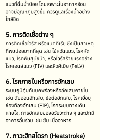
แมวที่ดื่มน้ำน้อย โดยเฉพาะในอากาศร้อน 
อาจมีอุณหภูมิสูงขึ้น ควรดูแลเรื่องน้ำอย่าง
ใกล้ชิด 
5. การติดเชื้อต่าง ๆ
การติดเชื้อไวรัส หรือแบคทีเรีย ซึ่งเป็นสาเหตุ
ที่พบบ่อยมากที่สุด เช่น ไข้หวัดแมว, โรคหัด
แมว, โรคพิษสุนัขบ้า, หรือไวรัสร้ายแรงอย่าง
โรคเอดส์แมว (FIV) และลิวคีเมีย (FeLV) 
6. โรคภายในหรือการอักเสบ
ระบบภูมิคุ้มกันบกพร่องหรืออักเสบภายใน 
เช่น ตับอ่อนอักเสบ, ข้อต่ออักเสบ, โรคเยื่อบุ
ช่องท้องอักเสบ (FIP), โรคระบบทางเดิน
หายใจ, การอักเสบของอวัยวะต่าง ๆ และมักมี
อาการอื่นร่วม เช่น ซึม เบื่ออาหาร 
7. ภาวะฮีทสโตรก (Heatstroke)