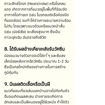
ภาวะฮีทสโตรก (Heatstroke) หรือโรคลม
แดด เกิดจากการที่แมวอยู่ในพื้นที่ที่ร้อนจัด 
อากาศไม่ถ่ายเท (เช่น ในรถยนต์หรือห้องปิด
ที่แดดส่อง) จนทำให้ร่างกายระบายความร้อน
ไม่ทัน โดยเฉพาะแมวอ้วนหรือแมวหน้าสั้น 
(เช่น เปอร์เซีย) จะเสี่ยงสูงมาก ซึ่งเป็น
ภาวะฉุกเฉิน อันตรายถึงชีวิต 
8. ได้รับผลข้างเคียงหลังรับวัคซีน
น้องแมวบางตัวอาจจะมีไข้ต่ำ ๆ และซึมลง
เล็กน้อยหลังจากฉีดวัคซีน ประมาณ 1-2 วัน 
ซึ่งเป็นกลไกปกติของร่างกายในการสร้าง
ภูมิคุ้มกัน 
9. มีแผลติดเชื้อหรือเป็นฝี
แมวที่ชอบเที่ยวเล่นนอกบ้านอาจไปกัดกับตัว
อื่นจนเกิดแผลสะสม ร่างกายจะเกิดการ
อักเสบและเป็นฝีหนองอยู่ใต้ผิวหนัง ทำให้ตัว