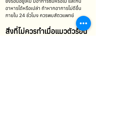
ยังร้อนอยู่ไหม มีอาการซึมหรือไม่ และกิน
อาหารได้หรือเปล่า ถ้าหากอาการไม่ดีขึ้น
ภายใน 24 ชั่วโมง ควรพบสัตวแพทย์ 
สิ่งที่ไม่ควรทำเมื่อแมวตัวร้อน
ห้ามป้อนยาพาราเซตามอล:
 ย้ำอีกครั้ง
ว่า “พาราเซตามอลคือยาพิษสำหรับ
แมว" แม้เพียงนิดเดียวก็อาจทำให้เขา
เสียชีวิตได้
ห้ามซื้อยาแก้ไข้คนให้กิน:
 ยาในกลุ่ม 
Aspirin หรือ Ibuprofen ก็อันตรายต่อ
ระบบเลือดและไตของแมวอย่างรุนแรง
เช่นกัน 
เมื่อไหร่ควรพาไปหาสัตวแพทย์
ตัวร้อนนานเกิน 24 ชั่วโมง