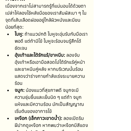
เนื่องจากเราไม่สามารถรู้ที่แน่นอนได้ด้วยตา
เปล่าให้ลองใช้หลังมือของเราสัมผัสเบา ๆ ใน
จุดที่เส้นเลือดฝอยอยู่ใกล้ผิวหนังและมีขน
น้อยที่สุด:
ใบหู:
 ถ้าแมวปกติ ใบหูจะอุ่นรับกับมือเรา
พอดี แต่ถ้ามีไข้ ใบหูจะร้อนจนรู้สึกได้
ชัดเจน
อุ้งเท้าและใต้รักแร้/ขาหนีบ:
 ลองจับ
อุ้งเท้าหรือเอามือสอดไปใต้รักแร้คู่หน้า
และขาหนีบคู่หลัง หากบริเวณนั้นร้อน 
แสดงว่าร่างกายกำลังเร่งระบายความ
ร้อน
จมูก:
 น้องแมวที่สุขภาพดี จมูกจะมี
ความชุ่มชื้นและเย็นนิด ๆ แต่ถ้า จมูก
แห้งและมีความร้อน มักเป็นสัญญาณ
เริ่มต้นของอาการไข้ 
เหงือก (เช็กภาวะขาดน้ำ):
 ลองเปิดริม
ฝีปากดูเหงือก หากพบว่าเหงือกมีสีแดง