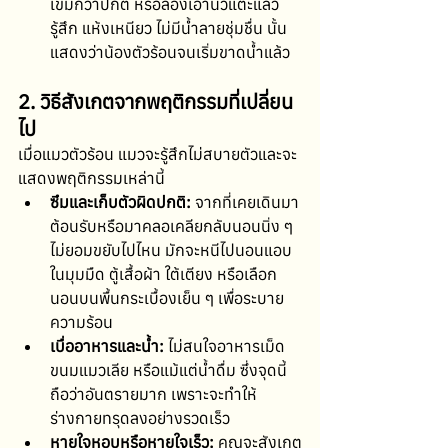
เข้มกว่าปกติ หรือลองเอานิ้วแตะแล้ว
รู้สึก แห้งเหนียว ไม่มีน้ำลายชุ่มชื่น นั้น
แสดงว่าน้องตัวร้อนจนเริ่มขาดน้ำแล้ว 
2. วิธีสังเกตจากพฤติกรรมที่เปลี่ยน
ไป
เมื่อแมวตัวร้อน แมวจะรู้สึกไม่สบายตัวและจะ
แสดงพฤติกรรมเหล่านี้
ซึมและเก็บตัวผิดปกติ:
 จากที่เคยเดินมา
ต้อนรับหรือมาคลอเคลียกลับนอนนิ่ง ๆ 
ไม่ยอมขยับไปไหน มักจะหนีไปนอนแอบ
ในมุมมืด ตู้เสื้อผ้า ใต้เตียง หรือเลือก
นอนบนพื้นกระเบื้องเย็น ๆ เพื่อระบาย
ความร้อน
เบื่ออาหารและน้ำ:
 ไม่สนใจอาหารเม็ด 
ขนมแมวเลีย หรือแม้แต่น้ำดื่ม ซึ่งจุดนี้
ถือว่าอันตรายมาก เพราะจะทำให้
ร่างกายทรุดลงอย่างรวดเร็ว
หายใจหอบหรือหายใจเร็ว:
 คุณจะสังเกต