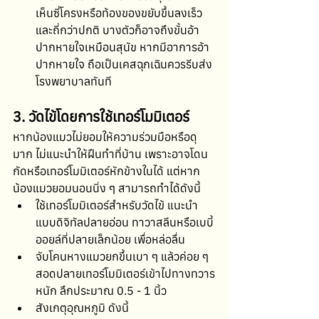
เห็นซี่โครงหรือท้องของขยับขึ้นลงเร็ว
และถี่กว่าปกติ บางตัวก็อาจถึงขั้นอ้า
ปากหายใจเหมือนสุนัข หากมีอาการอ้า
ปากหายใจ ถือเป็นเคสฉุกเฉินควรรีบส่ง
โรงพยาบาลทันที
3. วัดไข้โดยการใช้เทอร์โมมิเตอร์
หากน้องแมวไม่ยอมให้ความร่วมมือหรือดุ
มาก ไม่แนะนำให้ฝืนทำที่บ้าน เพราะอาจโดน
กัดหรือเทอร์โมมิเตอร์หักข้างในได้ แต่หาก
น้องแมวยอมนอนนิ่ง ๆ สามารถทำได้ดังนี้
ใช้เทอร์โมมิเตอร์สำหรับวัดไข้ แนะนำ
แบบดิจิทัลปลายอ่อน ทาวาสลีนหรือเบบี้
ออยล์ที่ปลายเล็กน้อย เพื่อหล่อลื่น
จับโคนหางแมวยกขึ้นเบา ๆ แล้วค่อย ๆ 
สอดปลายเทอร์โมมิเตอร์เข้าไปทางทวาร
หนัก ลึกประมาณ 0.5 - 1 นิ้ว
สังเกตุอุณหภูมิ ดังนี้