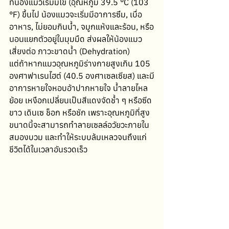
ที่น้องแมวเริ่มมีไข้ (อุณหภูมิ 39.5 °C (103 
°F) ขึ้นไป น้องแมวจะเริ่มมีอาการซึม, เบื่อ
อาหาร, ไม่ยอมกินน้ำ, จมูกแห้งและร้อน, หรือ
นอนแยกตัวอยู่ในมุมมืด ส่งผลให้น้องแมว
เสี่ยงต่อ ภาวะขาดน้ำ (Dehydration) 
แต่ถ้าหากแมวอุณหภูมิร่างกายสูงเกิน 105 
องศาฟาเรนไฮต์ (40.5 องศาเซลเซียส) และมี
อาการหายใจหอบอ้าปากหายใจ น้ำลายไหล
ย้อย เหงือกเปลี่ยนเป็นสีแดงจัดช้ำ ๆ หรือซีด
ขาว เดินเซ ช็อก หรือชัก เพราะอุณหภูมิที่สูง
ขนาดนี้จะสามารถทำลายเซลล์อวัยวะภายใน 
สมองบวม และทำให้ระบบล้มเหลวจนถึงแก่
ชีวิตได้ในเวลาอันรวดเร็ว 