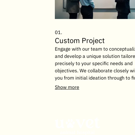
01.
Custom Project
Engage with our team to conceptuali
and develop a unique solution tailor
precisely to your specific needs and
objectives. We collaborate closely wi
you from initial ideation through to fi
execution, ensuring a perfect fit for 
Show more
requirements.