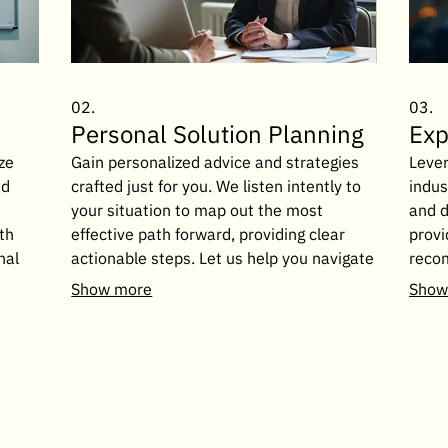
02.
03.
Personal Solution Planning
Exp
ze
Gain personalized advice and strategies
Lever
ed
crafted just for you. We listen intently to
indus
your situation to map out the most
and d
th
effective path forward, providing clear
provi
nal
actionable steps. Let us help you navigate
recom
your
your challenges with a plan designed for
or bu
Show more
Show
your success.
advic
เมนู
ติดตามเรา
ศูนย์รักษา
Instagram