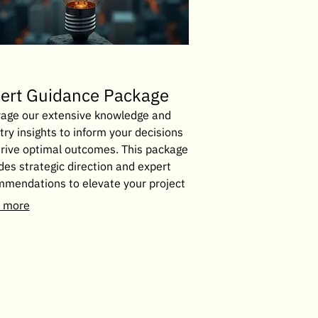
ert Guidance Package
age our extensive knowledge and
try insights to inform your decisions
rive optimal outcomes. This package
des strategic direction and expert
mendations to elevate your project
siness. Receive clear, actionable
 more
e grounded in experience.
ศูนย์รักษา
ฉุกเฉิน 24 ชม