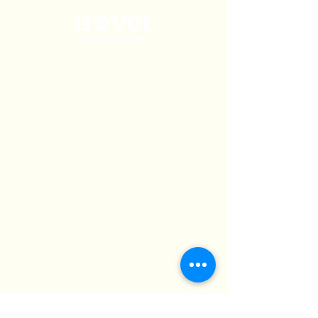
admin@uvetgroup.com
เมนู
ศูนย์รักษา
สาขาของเรา
โรงพยาบาลสัตว์บางนา
โรงพยาบาลสัตว์โชคชัย 4
โรงพยาบาลสัตว์เจริญนคร
โรงพยาบาลสัตว์เกษตร
โรงพยาบาลสัตว์รามอินทรา
โรงพยาบาลสัตว์รังสิต
โรงพยาบาลสัตว์รามคำแหง
โรงพยาบาลสัตว์ราชพฤกษ์-ท่าอิฐ
บทความ
ติดตามเรา
Instagram
Facebook