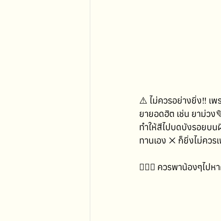
⚠️ ไม่ควรอย่างยิ่ง‼️ เ
ยายอดฮิต เช่น ยาม่วง💜
ทำให้สีไปบดบังรอยบนผิว
ทานเอง ❌ ก็ยิ่งไม่ควรเ
👨🏻‍⚕️ ควรพาน้องๆไปห