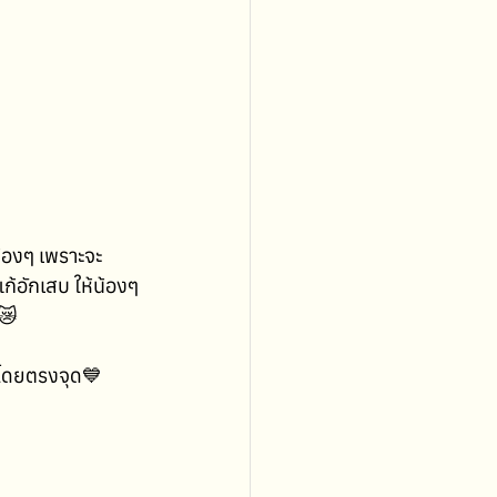
น้องๆ เพราะจะ
แก้อักเสบ ให้น้องๆ
ต😿
งโดยตรงจุด💙