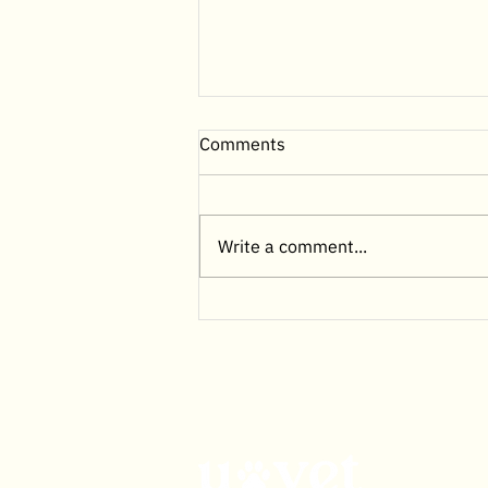
Comments
Write a comment...
พยาธิเม็ดเลือดในสุนัข ภัยเงียบที่
คนรักสุนัขต้องรู้ วิธีสังเกต รักษา
และป้องกันให้ทันเวลา