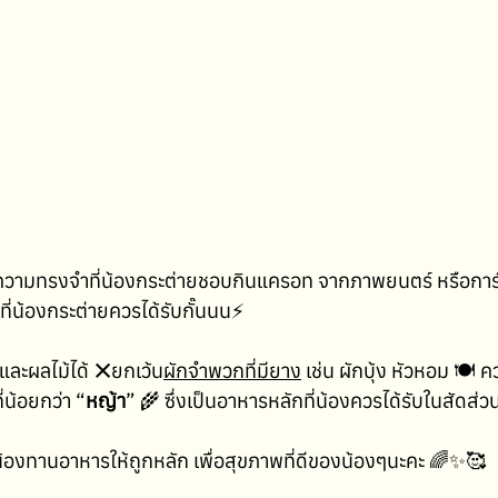
วามทรงจำที่น้องกระต่ายชอบกินแครอท จากภาพยนตร์ หรือการ์ต
ที่น้องกระต่ายควรได้รับกั๊นนน⚡️
และผลไม้ได้ 
❌
ยกเว้น
ผักจำพวกที่มียาง
 เช่น ผักบุ้ง หัวหอม 🍽️ 
่น้อยกว่า “
หญ้า
” 🌾 ซึ่งเป็นอาหารหลักที่น้องควรได้รับในสัด
้น้องทานอาหารให้ถูกหลัก เพื่อสุขภาพที่ดีของน้องๆนะคะ 🌈✨🥰