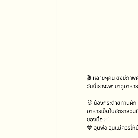
🎬 หลายๆคน ยังมีภาพค
วันนี้เราจะพามาดูอาหาร
🐰 น้องกระต่ายทานผัก 
อาหารเม็ดในอัตราส่วนที
ของมื้อ ✅
💙 อุนพ่อ อุนแม่ควรให