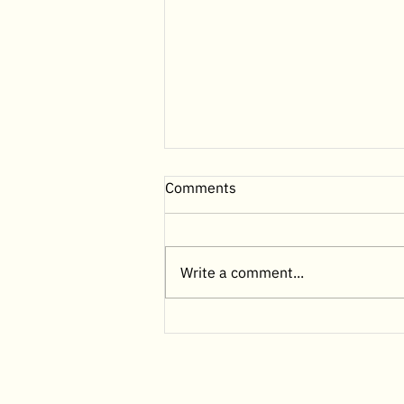
Comments
Write a comment...
พยาธิเม็ดเลือดในสุนัข ภัยเงียบที่
คนรักสุนัขต้องรู้ วิธีสังเกต รักษา
และป้องกันให้ทันเวลา