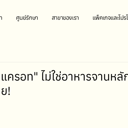
า
ศูนย์รักษา
สาขาของเรา
แพ็คเกจและโปรโ
่? "แครอท" ไม่ใช่อาหารจานหล
าย!