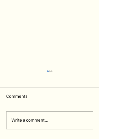
Comments
Write a comment...
ผลไม้ที่สุนัขห้ามกิน และความ
แมวส่งเสียงร้องไม
เสี่ยงต่อสุขภาพที่เจ้าของควร
กระวนกระวายผิดปก
รู้
“ภาวะแมวติดสัด” แ